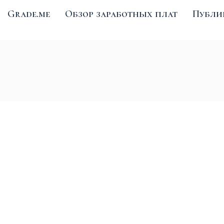
Grade.me
Обзор заработных плат
Публи
Услуги
Grade.me
Обзор заработных 