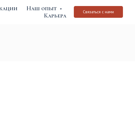
кации
Наш опыт
плат
Наш опыт
Карьера
Связаться с нами
Карьера