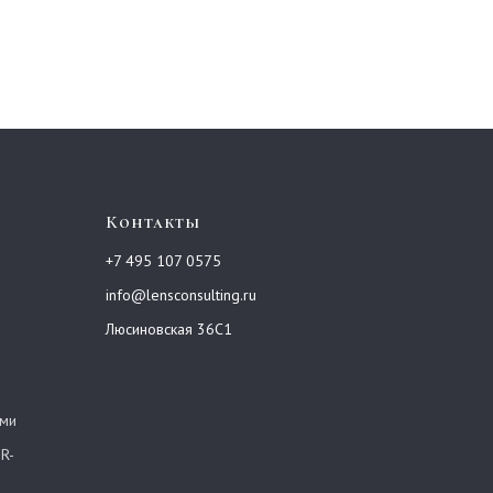
а обработку своих
персональных данных
Контакты
+7 495 107 0575
info@lensconsulting.ru
Люсиновская 36С1
ами
R-