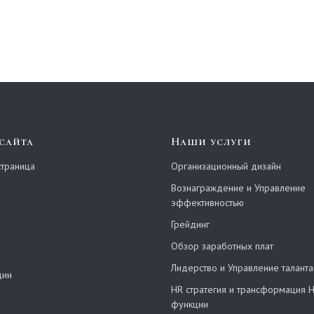
Нажимая на кнопку, вы даете согласие н
 сайта
Наши услуги
страница
Организационный дизайн
Вознаграждение и Управление
эффективностью
Грейдинг
Обзор заработных плат
Лидерство и Управление талант
ции
HR стратегия и трансформация H
функции